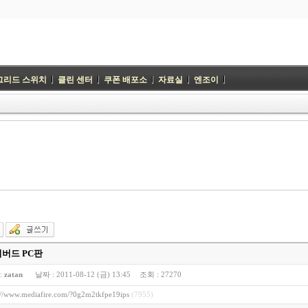
그리드 스위치
클린 센터
쿠폰 배포소
자료실
엔조이
버드 PC판
:
zatan
날짜 :
2011-08-12 (금) 13:45
조회 :
27270
://www.mediafire.com/?0g2m2tkfpe19ips
(7955)