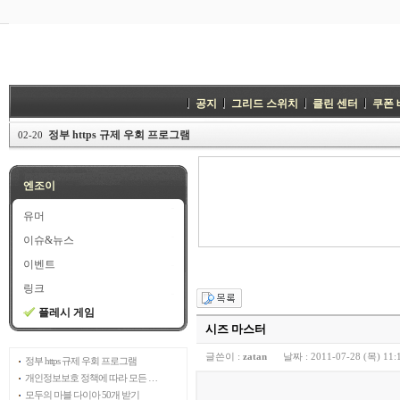
공지
그리드 스위치
클린 센터
쿠폰
정부 https 규제 우회 프로그램
02-20
엔조이
유머
이슈&뉴스
이벤트
링크
플레시 게임
시즈 마스터
글쓴이 :
zatan
날짜 :
2011-07-28 (목) 11:
정부 https 규제 우회 프로그램
개인정보보호 정책에 따라 모든 …
모두의 마블 다이아 50개 받기