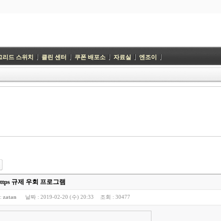
그리드 스위치
클린 센터
쿠폰 배포소
자료실
엔조이
ttps 규제 우회 프로그램
:
zatan
날짜 :
2019-02-20 (수) 20:33
조회 :
30477