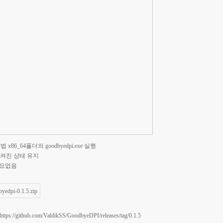
 x86_64폴더의 goodbyedpi.exe 실행
 켜진 상태 유지
필요없음
yedpi-0.1.5.zip
ttps://github.com/ValdikSS/GoodbyeDPI/releases/tag/0.1.5